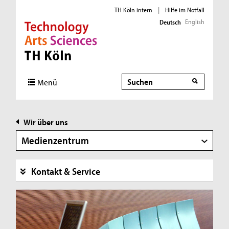
TH Köln intern
|
Hilfe im Notfall
English
Deutsch
Direkt zur Hauptnavigation
Direkt zur Subnavigation
Direkt zum Inhalt
Direkt zum Fußbereich
Suche
Suche
Menü
Wir über uns
Medienzentrum
Kontakt & Service