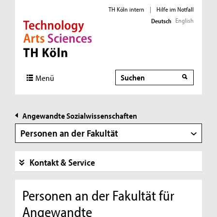
TH Köln intern
|
Hilfe im Notfall
English
Deutsch
Direkt zur Hauptnavigation
Direkt zur Subnavigation
Direkt zum Inhalt
Direkt zum Fußbereich
Suche
Suche
Menü
Angewandte Sozialwissenschaften
Personen an der Fakultät
Kontakt & Service
Personen an der Fakultät für
Angewandte