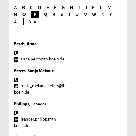
A
B
C
D
E
F
G
H
I
J
K
L
M
N
O
P
Q
R
S
T
U
V
W
X
Y
Z
Alle
Pesch, Anne
anne.pesch@th-koeln.de
Peters, Sonja Melanie
sonja_melanie.peters@th-
koeln.de
Philipps, Leander
leander.philipps@th-
koeln.de