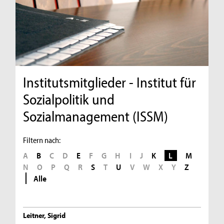
Institutsmitglieder - Institut für
Sozialpolitik und
Sozialmanagement (ISSM)
Filtern nach:
A
B
C
D
E
F
G
H
I
J
K
L
M
N
O
P
Q
R
S
T
U
V
W
X
Y
Z
Alle
Leitner, Sigrid