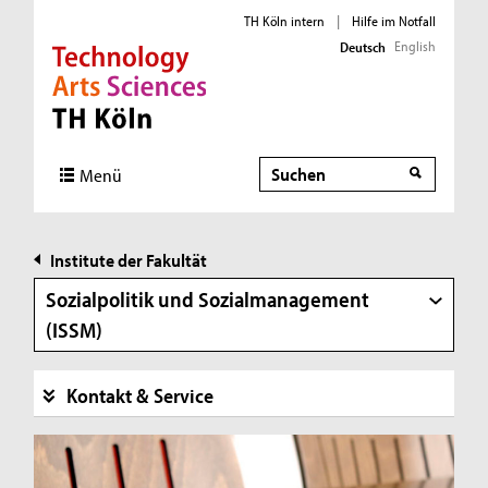
TH Köln intern
|
Hilfe im Notfall
English
Deutsch
Direkt zur Hauptnavigation
Direkt zur Subnavigation
Direkt zum Inhalt
Direkt zum Fußbereich
Suche
Suche
Menü
Institute der Fakultät
Sozialpolitik und Sozialmanagement
(ISSM)
Kontakt & Service