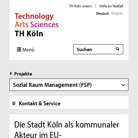
TH Köln intern
|
Hilfe im Notfall
English
Deutsch
Direkt zur Hauptnavigation
Direkt zur Subnavigation
Direkt zum Inhalt
Direkt zum Fußbereich
Suche
Suche
Menü
Projekte
Sozial Raum Management (FSP)
Kontakt & Service
Die Stadt Köln als kommunaler
Akteur im EU-