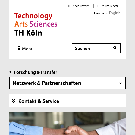
TH Köln intern
|
Hilfe im Notfall
English
Deutsch
Direkt zur Hauptnavigation
Direkt zur Subnavigation
Direkt zum Inhalt
Direkt zum Fußbereich
Suche
Suche
Menü
Forschung & Transfer
Netzwerk & Partnerschaften
Kontakt & Service