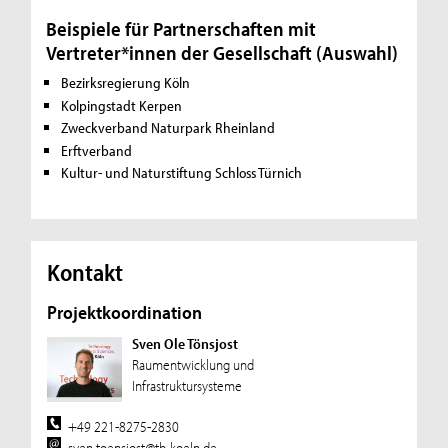
Beispiele für Partnerschaften mit
Vertreter*innen der Gesellschaft
(Auswahl)
Bezirksregierung Köln
Kolpingstadt Kerpen
Zweckverband Naturpark Rheinland
Erftverband
Kultur- und Naturstiftung Schloss Türnich
Kontakt
Projektkoordination
Sven Ole Tönsjost
Raumentwicklung und
Infrastruktursysteme
+49 221-8275-2830
sven.toensjost@th-koeln.de