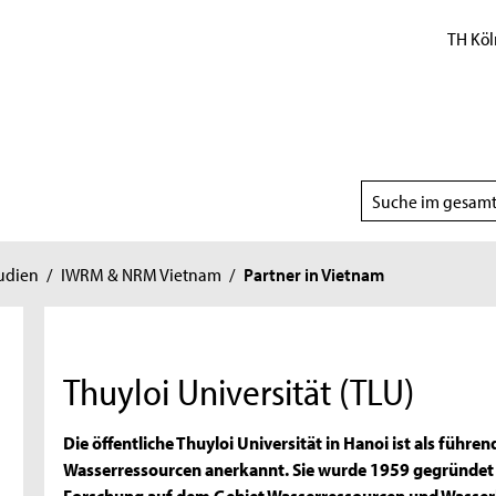
TH Köl
Suchbereich
wählen
udien
/
IWRM & NRM Vietnam
/
Partner in Vietnam
Thuyloi Universität (TLU)
Die öffentliche Thuyloi Universität in Hanoi ist als führ
Wasserressourcen anerkannt. Sie wurde 1959 gegründet u
Forschung auf dem Gebiet Wasserressourcen und Wasserk