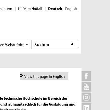
n intern
Hilfe im Notfall
English
|
|
Deutsch
Suche
Suche
View this page in English
ende technische Hochschule im Bereich der
nd ist hauptsächlich für die Ausbildung und
raft zuständig.