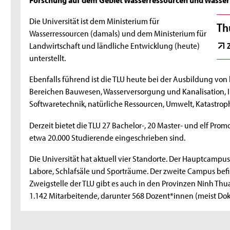
Die Universität ist dem Ministerium für
Th
Wasserressourcen (damals) und dem Ministerium für
Landwirtschaft und ländliche Entwicklung (heute)
unterstellt.
Ebenfalls führend ist die TLU heute bei der Ausbildung von
Bereichen Bauwesen, Wasserversorgung und Kanalisation, I
Softwaretechnik, natürliche Ressourcen, Umwelt, Katastr
Derzeit bietet die TLU 27 Bachelor-, 20 Master- und elf Pr
etwa 20.000 Studierende eingeschrieben sind.
Die Universität hat aktuell vier Standorte. Der Hauptcampus
Labore, Schlafsäle und Sporträume. Der zweite Campus befi
Zweigstelle der TLU gibt es auch in den Provinzen Ninh Thu
1.142 Mitarbeitende, darunter 568 Dozent*innen (meist Do