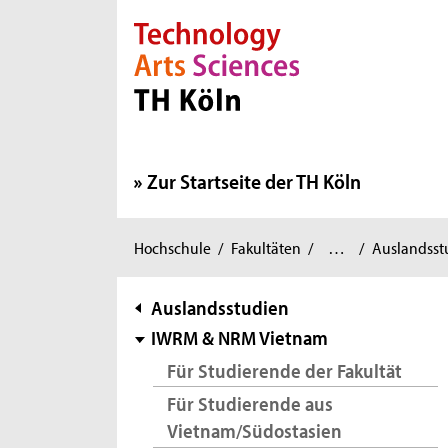
Direkt zur Hauptnavigation
Direkt zur Subnavigation
Direkt zum Inhalt
Direkt zum Fußbereich
Zur Startseite der TH Köln
Raumentwicklung
Studium
Sie
Hochschule
/
Fakultäten
/
…
/
Auslandsst
und
&
sind
Infrastruktursysteme
Lehre
/
/
hier:
Subnavigation
Auslandsstudien
IWRM & NRM Vietnam
Für Studierende der Fakultät
Für Studierende aus
Vietnam/Südostasien