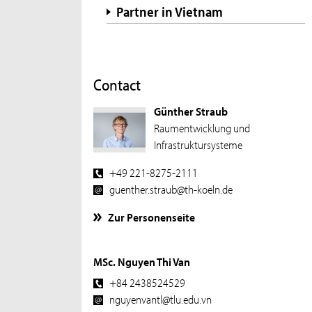
Partner in Vietnam
Contact
Günther Straub
Raumentwicklung und
Infrastruktursysteme
+49 221-8275-2111
guenther.straub@th-koeln.de
Zur Personenseite
MSc. Nguyen Thi Van
+84 2438524529
nguyenvantl@tlu.edu.vn