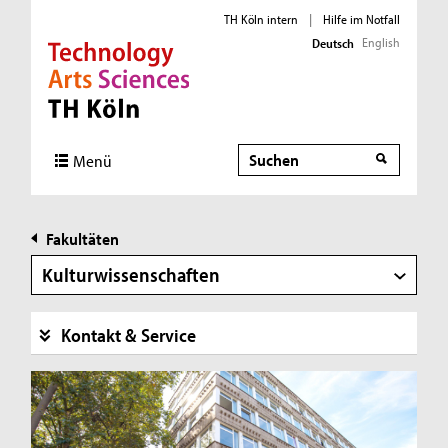
TH Köln intern
|
Hilfe im Notfall
English
Deutsch
Direkt zur Hauptnavigation
Direkt zur Subnavigation
Direkt zum Inhalt
Direkt zum Fußbereich
Suche
Suche
Menü
Fakultäten
Kulturwissenschaften
Kontakt & Service