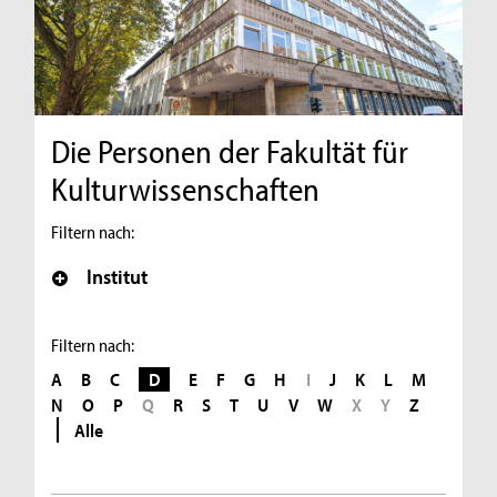
Die Personen der Fakultät für
Kulturwissenschaften
Filtern nach:
Institut
Filtern nach:
A
B
C
D
E
F
G
H
I
J
K
L
M
N
O
P
Q
R
S
T
U
V
W
X
Y
Z
Alle