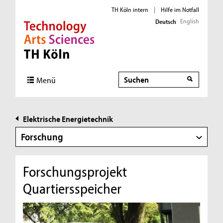
TH Köln intern
|
Hilfe im Notfall
English
Deutsch
Direkt zur Hauptnavigation
Direkt zur Subnavigation
Direkt zum Inhalt
Direkt zum Fußbereich
Suche
Suche
Menü
Elektrische Energietechnik
Forschung
Forschungsprojekt
Quartiersspeicher