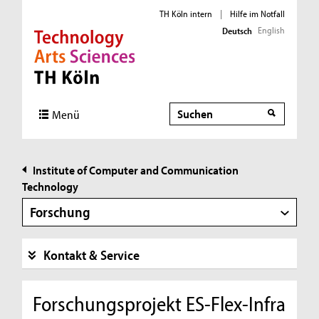
TH Köln intern
|
Hilfe im Notfall
English
Deutsch
Direkt zur Hauptnavigation
Direkt zur Subnavigation
Direkt zum Inhalt
Direkt zum Fußbereich
Suche
Suche
Menü
Institute of Computer and Communication
Technology
Forschung
Kontakt & Service
Forschungsprojekt ES-Flex-Infra