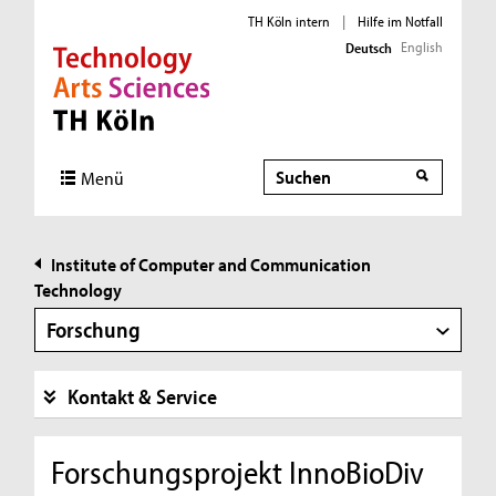
TH Köln intern
|
Hilfe im Notfall
English
Deutsch
Direkt zur Hauptnavigation
Direkt zur Subnavigation
Direkt zum Inhalt
Direkt zum Fußbereich
Suche
Suche
Menü
Institute of Computer and Communication
Technology
Forschung
Kontakt & Service
Forschungsprojekt InnoBioDiv