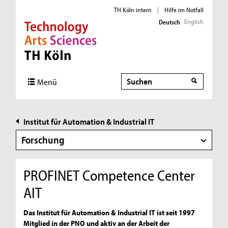
TH Köln intern
|
Hilfe im Notfall
English
Deutsch
Direkt zur Hauptnavigation
Direkt zur Subnavigation
Direkt zum Inhalt
Direkt zum Fußbereich
Suche
Suche
Menü
Institut für Automation & Industrial IT
Forschung
PROFINET Competence Center
AIT
Das Institut für Automation & Industrial IT ist seit 1997
Mitglied in der PNO und aktiv an der Arbeit der