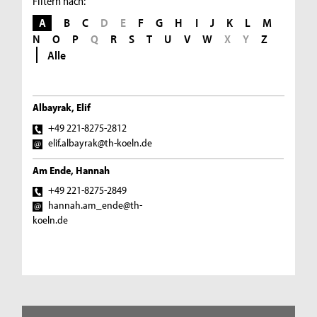
Filtern nach:
A
B
C
D
E
F
G
H
I
J
K
L
M
N
O
P
Q
R
S
T
U
V
W
X
Y
Z
Alle
Albayrak, Elif
+49 221-8275-2812
elif.albayrak@th-koeln.de
Am Ende, Hannah
+49 221-8275-2849
hannah.am_ende@th-
koeln.de