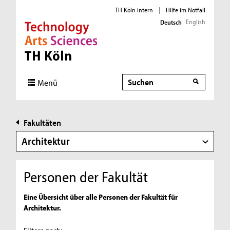
TH Köln intern
|
Hilfe im Notfall
English
Deutsch
Direkt zur Hauptnavigation
Direkt zur Subnavigation
Direkt zum Inhalt
Direkt zum Fußbereich
Suche
Suche
Menü
Fakultäten
Architektur
Personen der Fakultät
Eine Übersicht über alle Personen der Fakultät für
Architektur.