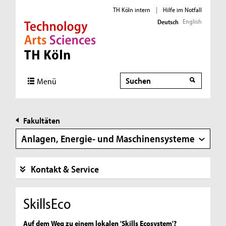
TH Köln intern
|
Hilfe im Notfall
English
Deutsch
Direkt zur Hauptnavigation
Direkt zur Subnavigation
Direkt zum Inhalt
Direkt zum Fußbereich
Suche
Suche
Menü
Fakultäten
Anlagen, Energie- und Maschinensysteme
Kontakt & Service
SkillsEco
Auf dem Weg zu einem lokalen 'Skills Ecosystem'?