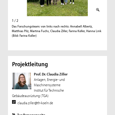
1 / 2
2 / 2
Das Forschungsteam: von links nach rechts: Annabell Albertz,
Gruppenb
Matthias Pilz, Martina Fuchs, Claudia Ziller, Farina Koller, Hanna Link
(Bild: Farina Koller)
Projektleitung
Prof. Dr. Claudia Ziller
Anlagen, Energie- und
Maschinensysteme
Institut für Technische
Gebäudeausrüstung (TGA)
claudia.ziller@th-koeln.de
Zur Personenseite