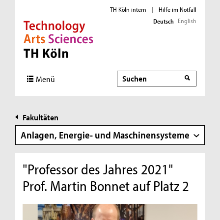
TH Köln intern
|
Hilfe im Notfall
English
Deutsch
Direkt zur Hauptnavigation
Direkt zur Subnavigation
Direkt zum Inhalt
Direkt zum Fußbereich
Suche
Suche
Menü
Fakultäten
Anlagen, Energie- und Maschinensysteme
"Professor des Jahres 2021"
Prof. Martin Bonnet auf Platz 2