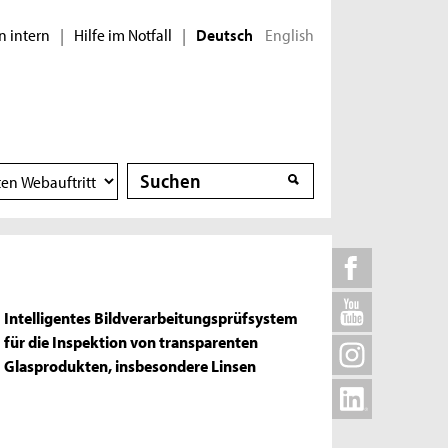
n intern
Hilfe im Notfall
English
|
|
Deutsch
Suche
Suche
Intelligentes Bildverarbeitungsprüfsystem
für die Inspektion von transparenten
Glasprodukten, insbesondere Linsen