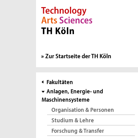
Direkt zur Hauptnavigation
Direkt zur Subnavigation
Direkt zum Inhalt
Direkt zum Fußbereich
Zur Startseite der TH Köln
Subnavigation
Fakultäten
Anlagen, Energie- und
Maschinensysteme
Organisation & Personen
Studium & Lehre
Forschung & Transfer