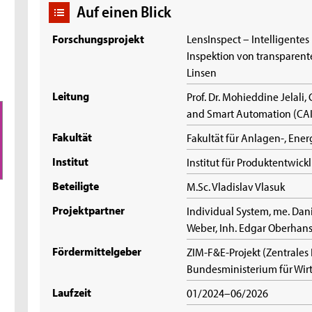
Auf einen Blick
Forschungsprojekt
LensInspect – Intelligentes
Inspektion von transparen
Linsen
Leitung
Prof. Dr. Mohieddine Jelali, 
and Smart Automation (CAI
Fakultät
Fakultät für Anlagen-, En
Institut
Institut für Produktentwic
Beteiligte
M.Sc. Vladislav Vlasuk
Projektpartner
Individual System, me. Dani
Weber, Inh. Edgar Oberhansl
Fördermittelgeber
ZIM-F&E-Projekt (Zentrales
Bundesministerium für Wir
Laufzeit
01/2024–06/2026