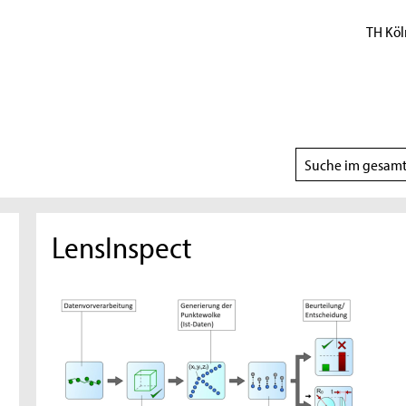
TH Köl
Suchbereich
wählen
LensInspect