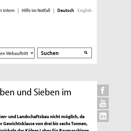
n intern
Hilfe im Notfall
English
|
|
Deutsch
Suche
Suche
aben und Sieben im
ten- und Landschaftsbau nicht möglich, da
r Gewichtsklasse von drei bis sechs Tonnen,
ntwickeln das Kölner Labor für Baumaschinen