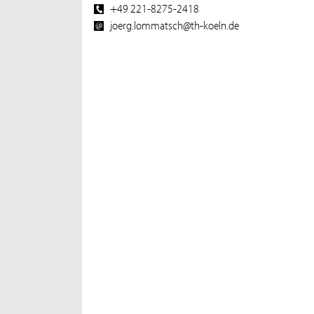
+49 221-8275-2418
joerg.lommatsch@th-koeln.de