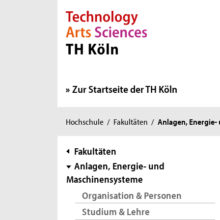
Direkt zur Hauptnavigation
Direkt zur Subnavigation
Direkt zum Inhalt
Direkt zum Fußbereich
Zur Startseite der TH Köln
Sie
Hochschule
/
Fakultäten
/
Anlagen, Energie
sind
hier:
Subnavigation
Fakultäten
Anlagen, Energie- und
Maschinensysteme
Organisation & Personen
Studium & Lehre