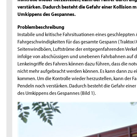
verstärken. Dadurch besteht die Gefahr einer Kollision 
Umkippens des Gespannes.
Problembeschreibung
Instabile und kritische Fahrsituationen eines geschleppt
Fahrgeschwindigkeiten für das gesamte Gespann (Traktor/A
Seitenwindböen, Luftströme der entgegenfahrenden Verkeh
infolge von abschüssigen und unebenen Fahrbahnen auf de
Lenkeingriffe des Fahrers können dazu führen, dass die n
nicht mehr aufgebracht werden können. Es kann dann zu
kommen. Um die Kontrolle wieder herzustellen, kann der Fa
Pendeln noch verstärken. Dadurch besteht die Gefahr einer
des Umkippens des Gespannes (Bild 1).