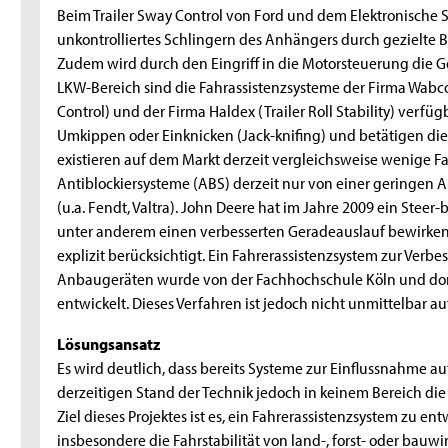
Beim Trailer Sway Control von Ford und dem Elektronische 
unkontrolliertes Schlingern des Anhängers durch gezielte 
Zudem wird durch den Eingriff in die Motorsteuerung die G
LKW-Bereich sind die Fahrassistenzsysteme der Firma Wabco (
Control) und der Firma Haldex (Trailer Roll Stability) verf
Umkippen oder Einknicken (Jack-knifing) und betätigen di
existieren auf dem Markt derzeit vergleichsweise wenige Fa
Antiblockiersysteme (ABS) derzeit nur von einer geringen 
(u.a. Fendt, Valtra). John Deere hat im Jahre 2009 ein Stee
unter anderem einen verbesserten Geradeauslauf bewirken s
explizit berücksichtigt. Ein Fahrerassistenzsystem zur Ver
Anbaugeräten wurde von der Fachhochschule Köln und dor
entwickelt. Dieses Verfahren ist jedoch nicht unmittelbar 
Lösungsansatz
Es wird deutlich, dass bereits Systeme zur Einflussnahme a
derzeitigen Stand der Technik jedoch in keinem Bereich d
Ziel dieses Projektes ist es, ein Fahrerassistenzsystem zu e
insbesondere die Fahrstabilität von land-, forst- oder bau