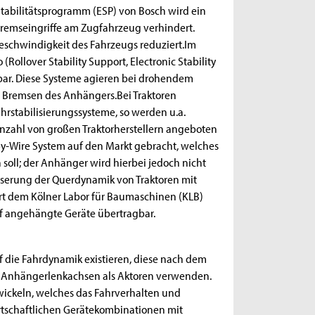
Stabilitätsprogramm (ESP) von Bosch wird ein
Bremseingriffe am Zugfahrzeug verhindert.
eschwindigkeit des Fahrzeugs reduziert.Im
Rollover Stability Support, Electronic Stability
ügbar. Diese Systeme agieren bei drohendem
e Bremsen des Anhängers.Bei Traktoren
hrstabilisierungssysteme, so werden u.a.
Anzahl von großen Traktorherstellern angeboten
r-by-Wire System auf den Markt gebracht, welches
oll; der Anhänger wird hierbei jedoch nicht
besserung der Querdynamik von Traktoren mit
t dem Kölner Labor für Baumaschinen (KLB)
auf angehängte Geräte übertragbar.
uf die Fahrdynamik existieren, diese nach dem
ie Anhängerlenkachsen als Aktoren verwenden.
ntwickeln, welches das Fahrverhalten und
wirtschaftlichen Gerätekombinationen mit