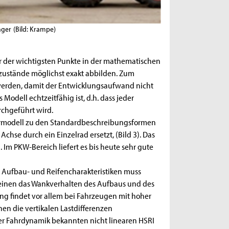
nger
(Bild: Krampe)
r der wichtigsten Punkte in der mathematischen
mzustände möglichst exakt abbilden. Zum
werden, damit der Entwicklungsaufwand nicht
Modell echtzeitfähig ist, d.h. dass jeder
rchgeführt wird.
urmodell zu den Standardbeschreibungsformen
hse durch ein Einzelrad ersetzt, (Bild 3). Das
Im PKW-Bereich liefert es bis heute sehr gute
n Aufbau- und Reifencharakteristiken muss
 einen das Wankverhalten des Aufbaus und des
g findet vor allem bei Fahrzeugen mit hoher
n die vertikalen Lastdifferenzen
der Fahrdynamik bekannten nicht linearen HSRI