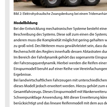
Bild 2: Elektrohydraulische Zwangslenkung bei einem Tridemanhä
Modellbildung
Bei der Entwicklung mechatronischer Systeme besteht eine
Beschreibung des Systems. Diese soll zum einen die Syste
anderen muss die Komplexität möglichst gering gehalten 
zu groß wird. Des Weiteren muss gewährleistet sein, dass das 
Rechenschritt des Reglers innerhalb dessen Abtastraten du
Im Bereich der Fahrdynamik gehört das sogenannte Einsp
der Fahrzeugquerdynamik. Hierbei werden die Reifen einer Ac
Einspurmodell beruht auf einer Reihe von Vereinfachungen. 
Ergebnisse.
Bei landwirtschaftlichen Fahrzeugen mit unterschiedliche
dieses Modell jedoch erweitert werden. Hierzu gehört zum
Gesamtfahrzeugs. Dieses Einspurmodell mit Wankerweiterun
Schwerpunktlage Anwendung. Mit dieser Erweiterung könne
berücksichtigt und das lineare Reifenmodell mit dem aus 