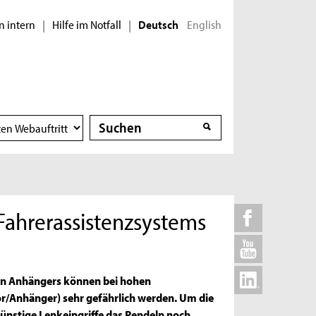
n intern
Hilfe im Notfall
English
|
|
Deutsch
Suche
Suche
Fahrerassistenzsystems
pten Anhängers können bei hohen
r/Anhänger) sehr gefährlich werden. Um die
günstige Lenkeingriffe das Pendeln noch