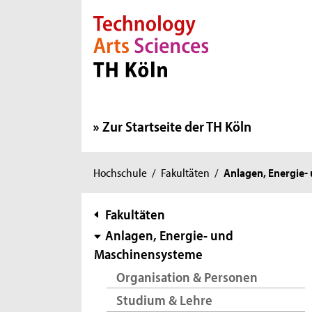
Direkt zur Hauptnavigation
Direkt zur Subnavigation
Direkt zum Inhalt
Direkt zum Fußbereich
Zur Startseite der TH Köln
Sie
Hochschule
/
Fakultäten
/
Anlagen, Energie
sind
hier:
Subnavigation
Fakultäten
Anlagen, Energie- und
Maschinensysteme
Organisation & Personen
Studium & Lehre