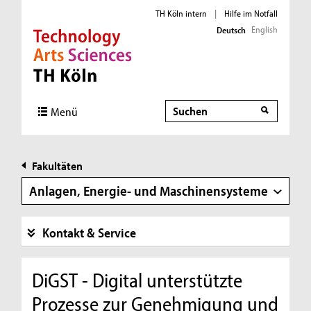
TH Köln intern
|
Hilfe im Notfall
English
Deutsch
Direkt zur Hauptnavigation
Direkt zur Subnavigation
Direkt zum Inhalt
Direkt zum Fußbereich
Suche
Suche
Menü
Fakultäten
Anlagen, Energie- und Maschinensysteme
Kontakt & Service
DiGST - Digital unterstützte
Prozesse zur Genehmigung und