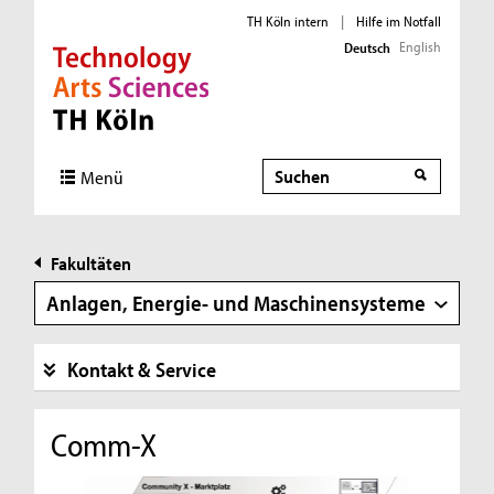
TH Köln intern
|
Hilfe im Notfall
English
Deutsch
Direkt zur Hauptnavigation
Direkt zur Subnavigation
Direkt zum Inhalt
Direkt zum Fußbereich
Suche
Suche
Menü
Fakultäten
Anlagen, Energie- und Maschinensysteme
Kontakt & Service
Comm-X