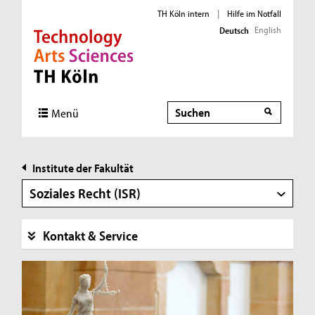
TH Köln intern
|
Hilfe im Notfall
English
Deutsch
Direkt zur Hauptnavigation
Direkt zur Subnavigation
Direkt zum Inhalt
Direkt zum Fußbereich
Suche
Suche
Menü
Institute der Fakultät
Soziales Recht (ISR)
Kontakt & Service