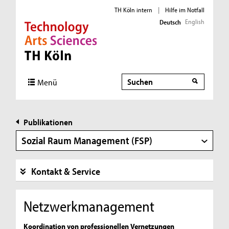
TH Köln intern
|
Hilfe im Notfall
English
Deutsch
Direkt zur Hauptnavigation
Direkt zur Subnavigation
Direkt zum Inhalt
Direkt zum Fußbereich
Suche
Suche
Menü
Publikationen
Sozial Raum Management (FSP)
Kontakt & Service
Netzwerkmanagement
Koordination von professionellen Vernetzungen