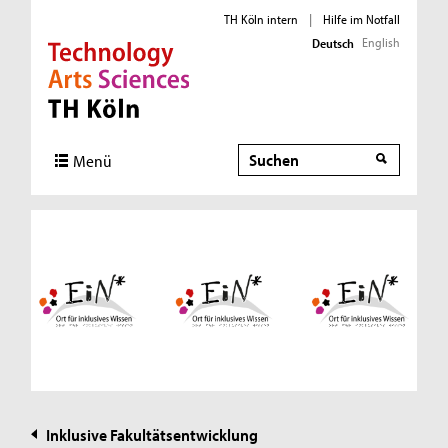
TH Köln intern
|
Hilfe im Notfall
English
Deutsch
Direkt zur Hauptnavigation
Direkt zur Subnavigation
Direkt zum Inhalt
Direkt zum Fußbereich
Suche
Suche
Menü
Inklusive Fakultätsentwicklung