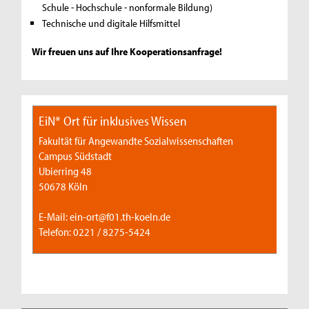
Schule - Hochschule - nonformale Bildung)
Technische und digitale Hilfsmittel
Wir freuen uns auf Ihre Kooperationsanfrage!
EiN* Ort für inklusives Wissen
Fakultät für Angewandte Sozialwissenschaften
Campus Südstadt
Ubierring 48
50678 Köln
E-Mail: ein-ort@f01.th-koeln.de
Telefon: 0221 / 8275-5424