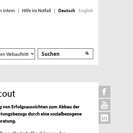
n intern
Hilfe im Notfall
English
|
|
Deutsch
Suche
Suche
cout
ng von Erfolgsaussichten zum Abbau der
eistungsbezugs durch eine sozialbezogene
eratung.
dlung „Klosterhof“ gehören zu den