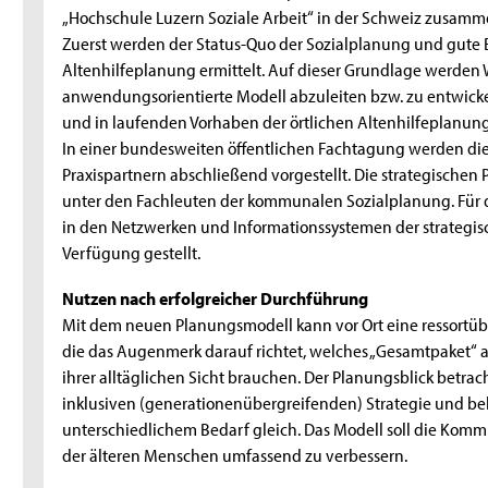
„Hochschule Luzern Soziale Arbeit“ in der Schweiz zusamm
Zuerst werden der Status-Quo der Sozialplanung und gute B
Altenhilfeplanung ermittelt. Auf dieser Grundlage werden
anwendungsorientierte Modell abzuleiten bzw. zu entwick
und in laufenden Vorhaben der örtlichen Altenhilfeplanung
In einer bundesweiten öffentlichen Fachtagung werden d
Praxispartnern abschließend vorgestellt. Die strategischen
unter den Fachleuten der kommunalen Sozialplanung. Für d
in den Netzwerken und Informationssystemen der strategi
Verfügung gestellt.
Nutzen nach erfolgreicher Durchführung
Mit dem neuen Planungsmodell kann vor Ort eine ressortüb
die das Augenmerk darauf richtet, welches „Gesamtpaket“ 
ihrer alltäglichen Sicht brauchen. Der Planungsblick betrac
inklusiven (generationenübergreifenden) Strategie und be
unterschiedlichem Bedarf gleich. Das Modell soll die Kom
der älteren Menschen umfassend zu verbessern.