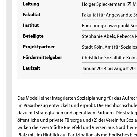
Leitung
Holger Spieckermann
M
Fakultät
Fakultät für Angewandte S
Institut
Forschungschwerpunkt Soz
Beteiligte
Stephanie Abels, Rebecca
Projektpartner
Stadt Köln, Amt für Sozial
Fördermittelgeber
Christliche Sozialhilfe Köln 
Laufzeit
Januar 2014 bis August 20
Das Modell einer integrierten Sozialplanung für das Aufre
im Praxisbezug entwickelt und erprobt. Die Fachhochschule 
dazu mit strategischen und operativen Partnern. Die strateg
öffentliche und private Fürsorge und (2) der Verein für Sozi
wirken die zwei Städte Bielefeld und Viersen aus Nordrhei
Pfalz mit. Im Hinblick auf Partizipation als methodisches E