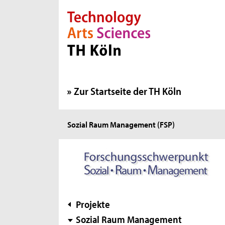
Direkt zur Hauptnavigation
Direkt zur Subnavigation
Direkt zum Inhalt
Direkt zum Fußbereich
Zur Startseite der TH Köln
Sie
Sozial Raum Management (FSP)
sind
hier:
Subnavigation
Projekte
Sozial Raum Management