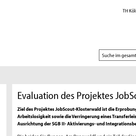
TH Köl
Suchbereich
wählen
Evaluation des Projektes JobS
Ziel des Projektes JobScout-Klosterwald ist die Erprobu
Arbeitslosigkeit sowie die Verringerung eines Transferl
Ausrichtung der SGB II- Aktivierungs- und Integrationsb
Die beiden Siedlungen „Am Donewald“ und ein Teil der Sie