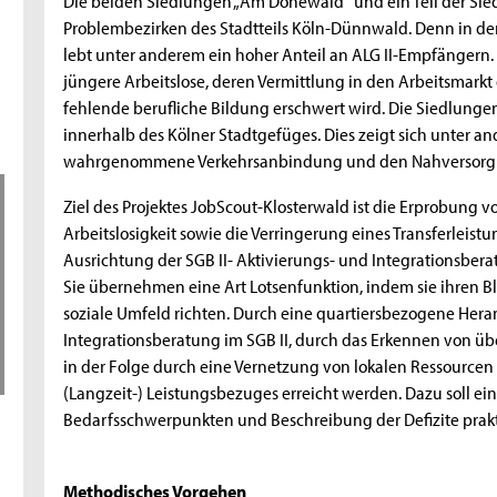
Problembezirken des Stadtteils Köln-Dünnwald. Denn in d
lebt unter anderem ein hoher Anteil an ALG II-Empfängern.
jüngere Arbeitslose, deren Vermittlung in den Arbeitsmark
fehlende berufliche Bildung erschwert wird. Die Siedlunge
innerhalb des Kölner Stadtgefüges. Dies zeigt sich unter 
wahrgenommene Verkehrsanbindung und den Nahversorgungs
Ziel des Projektes JobScout-Klosterwald ist die Erprobung
Arbeitslosigkeit sowie die Verringerung eines Transferleis
Ausrichtung der SGB II- Aktivierungs- und Integrationsber
Sie übernehmen eine Art Lotsenfunktion, indem sie ihren Bl
soziale Umfeld richten. Durch eine quartiersbezogene Her
Integrationsberatung im SGB II, durch das Erkennen von 
in der Folge durch eine Vernetzung von lokalen Ressourcen 
(Langzeit-) Leistungsbezuges erreicht werden. Dazu soll ei
Bedarfsschwerpunkten und Beschreibung der Defizite prakt
Methodisches Vorgehen