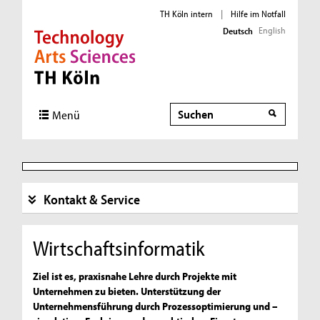
TH Köln intern
|
Hilfe im Notfall
English
Deutsch
Direkt zur Hauptnavigation
Direkt zur Subnavigation
Direkt zum Inhalt
Direkt zum Fußbereich
Suche
Suche
Menü
Kontakt & Service
Wirtschaftsinformatik
Ziel ist es, praxisnahe Lehre durch Projekte mit
Unternehmen zu bieten. Unterstützung der
Unternehmensführung durch Prozessoptimierung und –