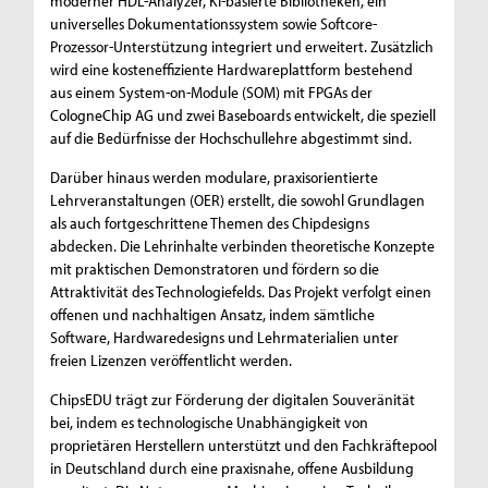
moderner HDL-Analyzer, KI-basierte Bibliotheken, ein
universelles Dokumentationssystem sowie Softcore-
Prozessor-Unterstützung integriert und erweitert. Zusätzlich
wird eine kosteneffiziente Hardwareplattform bestehend
aus einem System-on-Module (SOM) mit FPGAs der
CologneChip AG und zwei Baseboards entwickelt, die speziell
auf die Bedürfnisse der Hochschullehre abgestimmt sind.
Darüber hinaus werden modulare, praxisorientierte
Lehrveranstaltungen (OER) erstellt, die sowohl Grundlagen
als auch fortgeschrittene Themen des Chipdesigns
abdecken. Die Lehrinhalte verbinden theoretische Konzepte
mit praktischen Demonstratoren und fördern so die
Attraktivität des Technologiefelds. Das Projekt verfolgt einen
offenen und nachhaltigen Ansatz, indem sämtliche
Software, Hardwaredesigns und Lehrmaterialien unter
freien Lizenzen veröffentlicht werden.
ChipsEDU trägt zur Förderung der digitalen Souveränität
bei, indem es technologische Unabhängigkeit von
proprietären Herstellern unterstützt und den Fachkräftepool
in Deutschland durch eine praxisnahe, offene Ausbildung