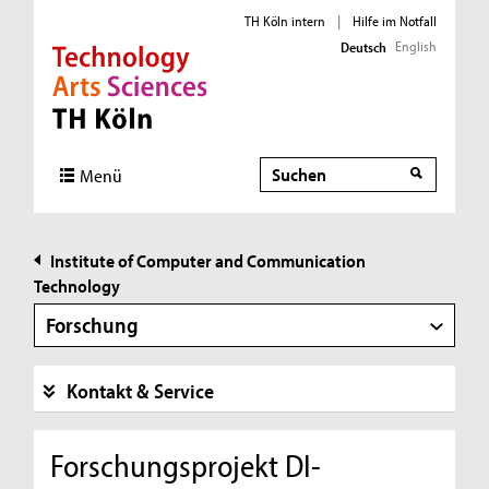
TH Köln intern
|
Hilfe im Notfall
English
Deutsch
Direkt zur Hauptnavigation
Direkt zur Subnavigation
Direkt zum Inhalt
Direkt zum Fußbereich
Suche
Suche
Menü
Institute of Computer and Communication
Technology
Forschung
Kontakt & Service
Forschungsprojekt DI-