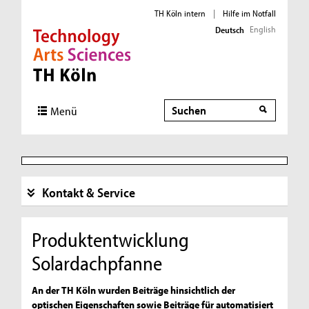
TH Köln intern
|
Hilfe im Notfall
English
Deutsch
Direkt zur Hauptnavigation
Direkt zur Subnavigation
Direkt zum Inhalt
Direkt zum Fußbereich
Suche
Suche
Menü
Kontakt & Service
Produktentwicklung
Solardachpfanne
An der TH Köln wurden Beiträge hinsichtlich der
optischen Eigenschaften sowie Beiträge für automatisiert