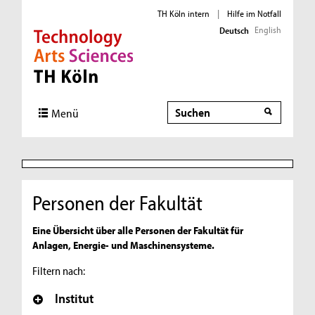
TH Köln intern
|
Hilfe im Notfall
English
Deutsch
Direkt zur Hauptnavigation
Direkt zur Subnavigation
Direkt zum Inhalt
Direkt zum Fußbereich
Suche
Suche
Menü
Personen der Fakultät
Eine Übersicht über alle Personen der Fakultät für
Anlagen, Energie- und Maschinensysteme.
Filtern nach:
Institut