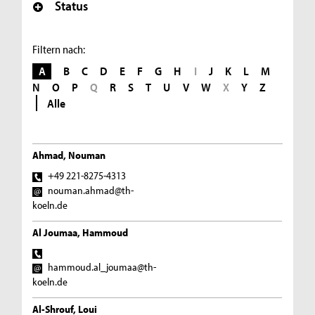
Status
Filtern nach:
A
B
C
D
E
F
G
H
I
J
K
L
M
N
O
P
Q
R
S
T
U
V
W
X
Y
Z
Alle
Ahmad, Nouman
+49 221-8275-4313
nouman.ahmad@th-
koeln.de
Al Joumaa, Hammoud
hammoud.al_joumaa@th-
koeln.de
Al-Shrouf, Loui