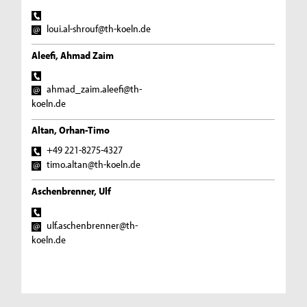
loui.al-shrouf@th-koeln.de
Aleefi, Ahmad Zaim
ahmad_zaim.aleefi@th-
koeln.de
Altan, Orhan-Timo
+49 221-8275-4327
timo.altan@th-koeln.de
Aschenbrenner, Ulf
ulf.aschenbrenner@th-
koeln.de