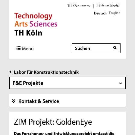
TH Köln intern
|
Hilfe im Notfall
English
Deutsch
Direkt zur Hauptnavigation
Direkt zur Subnavigation
Direkt zum Inhalt
Direkt zum Fußbereich
Suche
Suche
Menü
Labor für Konstruktionstechnik
F&E Projekte
Kontakt & Service
ZIM Projekt: GoldenEye
Das Forschungs- und Entwicklungsprojekt umfasst die