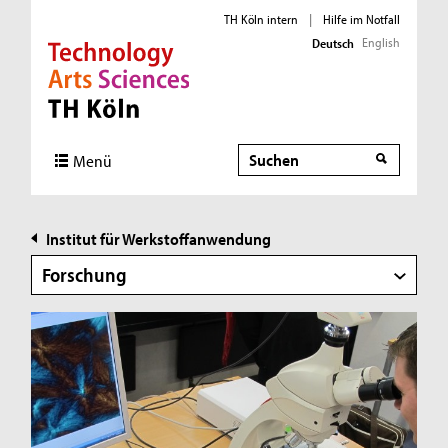
TH Köln intern
|
Hilfe im Notfall
English
Deutsch
Direkt zur Hauptnavigation
Direkt zur Subnavigation
Direkt zum Inhalt
Direkt zum Fußbereich
Suche
Suche
Menü
Institut für Werkstoffanwendung
Forschung