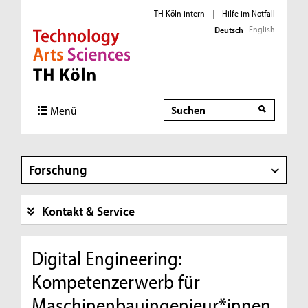
TH Köln intern
|
Hilfe im Notfall
English
Deutsch
Direkt zur Hauptnavigation
Direkt zur Subnavigation
Direkt zum Inhalt
Direkt zum Fußbereich
Suche
Suche
Menü
Forschung
Kontakt & Service
Digital Engineering: ​
Kompetenzerwerb für
Maschinenbauingenieur*innen