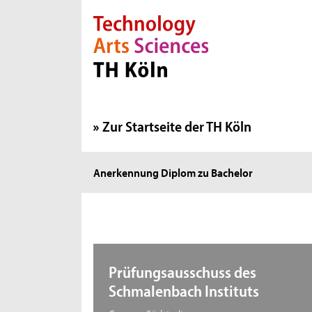
Direkt zur Hauptnavigation
Direkt zur Subnavigation
Direkt zum Inhalt
Direkt zum Fußbereich
Zur Startseite der TH Köln
Sie
Anerkennung Diplom zu Bachelor
sind
hier:
Subnavigation
Prüfungsausschuss des
Schmalenbach Instituts