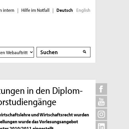
n intern
Hilfe im Notfall
English
|
|
Deutsch
Suche
Suche
tungen in den Diplom-
lorstudiengänge
irtschaftslehre und Wirtschaftsrecht wurden
tellungen wurde das Vorlesungsangebot
er 2010/2011 eingestellt.