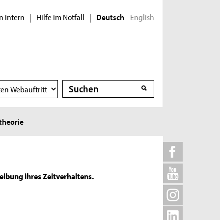
n intern
Hilfe im Notfall
English
|
|
Deutsch
Suche
Suche
theorie
ibung ihres Zeitverhaltens.