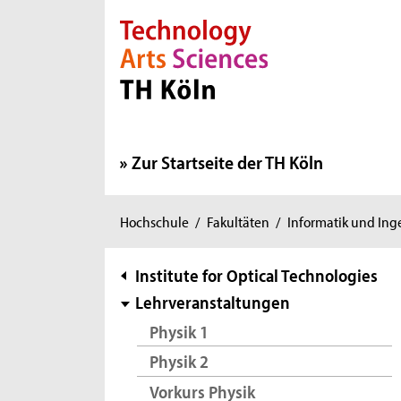
Direkt zur Hauptnavigation
Direkt zur Subnavigation
Direkt zum Inhalt
Direkt zum Fußbereich
Zur Startseite der TH Köln
Sie
Hochschule
/
Fakultäten
/
Informatik und In
sind
hier:
Subnavigation
Institute for Optical Technologies
Lehrveranstaltungen
Physik 1
Physik 2
Vorkurs Physik