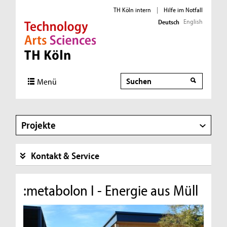
TH Köln intern
|
Hilfe im Notfall
English
Deutsch
Direkt zur Hauptnavigation
Direkt zur Subnavigation
Direkt zum Inhalt
Direkt zum Fußbereich
Suche
Suche
Menü
Projekte
Kontakt & Service
:metabolon I - Energie aus Müll