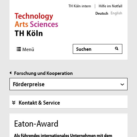
TH Köln intern
|
Hilfe im Notfall
English
Deutsch
Direkt zur Hauptnavigation
Direkt zur Subnavigation
Direkt zum Inhalt
Direkt zum Fußbereich
Suche
Suche
Menü
Forschung und Kooperation
Förderpreise
Kontakt & Service
Eaton-Award
Als führendes internationales Unternehmen mit dem