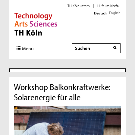
TH Köln intern
|
Hilfe im Notfall
English
Deutsch
Direkt zur Hauptnavigation
Direkt zur Subnavigation
Direkt zum Inhalt
Direkt zum Fußbereich
Suche
Suche
Menü
Workshop Balkonkraftwerke:
Solarenergie für alle