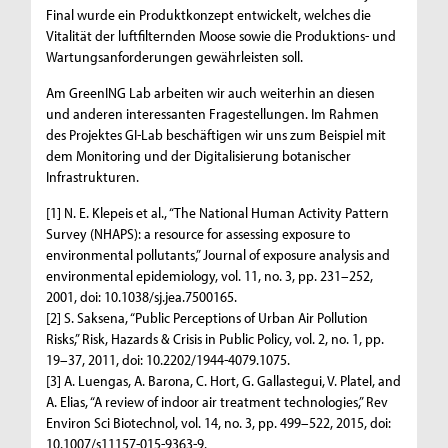
Final wurde ein Produktkonzept entwickelt, welches die
Vitalität der luftfilternden Moose sowie die Produktions- und
Wartungsanforderungen gewährleisten soll.
Am GreenING Lab arbeiten wir auch weiterhin an diesen
und anderen interessanten Fragestellungen. Im Rahmen
des Projektes GI-Lab beschäftigen wir uns zum Beispiel mit
dem Monitoring und der Digitalisierung botanischer
Infrastrukturen.
[1] N. E. Klepeis et al., “The National Human Activity Pattern
Survey (NHAPS): a resource for assessing exposure to
environmental pollutants,” Journal of exposure analysis and
environmental epidemiology, vol. 11, no. 3, pp. 231–252,
2001, doi: 10.1038/sj.jea.7500165.
[2] S. Saksena, “Public Perceptions of Urban Air Pollution
Risks,” Risk, Hazards & Crisis in Public Policy, vol. 2, no. 1, pp.
19–37, 2011, doi: 10.2202/1944-4079.1075.
[3] A. Luengas, A. Barona, C. Hort, G. Gallastegui, V. Platel, and
A. Elias, “A review of indoor air treatment technologies,” Rev
Environ Sci Biotechnol, vol. 14, no. 3, pp. 499–522, 2015, doi:
10.1007/s11157-015-9363-9.