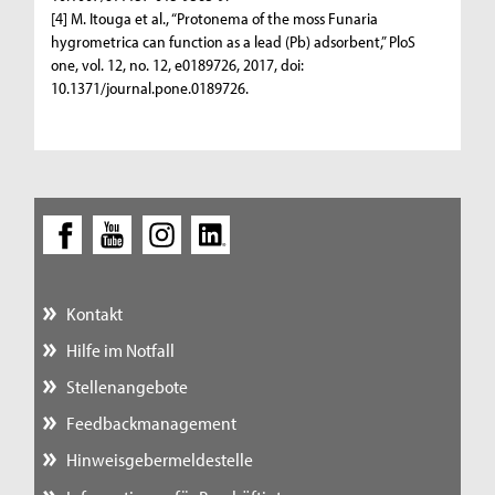
[4] M. Itouga et al., “Protonema of the moss Funaria
hygrometrica can function as a lead (Pb) adsorbent,” PloS
one, vol. 12, no. 12, e0189726, 2017, doi:
10.1371/journal.pone.0189726.
Kontakt
Hilfe im Notfall
Stellenangebote
Feedbackmanagement
Hinweisgebermeldestelle