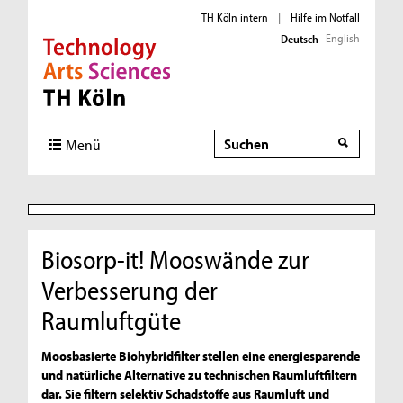
TH Köln intern
|
Hilfe im Notfall
English
Deutsch
Direkt zur Hauptnavigation
Direkt zur Subnavigation
Direkt zum Inhalt
Direkt zum Fußbereich
Suche
Suche
Menü
Biosorp-it! Mooswände zur
Verbesserung der
Raumluftgüte
Moosbasierte Biohybridfilter stellen eine energiesparende
und natürliche Alternative zu technischen Raumluftfiltern
dar. Sie filtern selektiv Schadstoffe aus Raumluft und