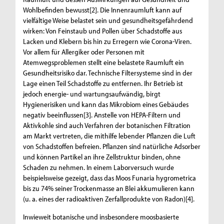
Wohlbefinden bewusst[2]. Die Innenraumluft kann auf
vielfältige Weise belastet sein und gesundheitsgefährdend
wirken: Von Feinstaub und Pollen über Schadstoffe aus
Lacken und Klebern bis hin zu Erregern wie Corona-Viren.
Vor allem für Allergiker oder Personen mit
Atemwegsproblemen stellt eine belastete Raumluft ein
Gesundheitsrisiko dar. Technische Filtersysteme sind in der
Lage einen Teil Schadstoffe zu entfernen. Ihr Betrieb ist
jedoch energie- und wartungsaufwändig, birgt
Hygienerisiken und kann das Mikrobiom eines Gebäudes
negativ beeinflussen[3]. Anstelle von HEPA-Filtern und
Aktivkohle sind auch Verfahren der botanischen Filtration
am Markt vertreten, die mithilfe lebender Pflanzen die Luft
von Schadstoffen befreien. Pflanzen sind natürliche Adsorber
und können Partikel an ihre Zellstruktur binden, ohne
Schaden zu nehmen. In einem Laborversuch wurde
beispielsweise gezeigt, dass das Moos Funaria hygrometrica
bis zu 74% seiner Trockenmasse an Blei akkumulieren kann
(u. a. eines der radioaktiven Zerfallprodukte von Radon)[4].
Inwieweit botanische und insbesondere moosbasierte