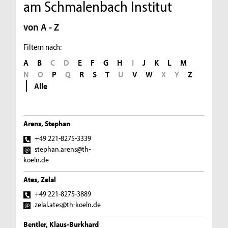
am Schmalenbach Institut
von A - Z
Filtern nach:
A
B
C
D
E
F
G
H
I
J
K
L
M
N
O
P
Q
R
S
T
U
V
W
X
Y
Z
Alle
Arens, Stephan
+49 221-8275-3339
stephan.arens@th-
koeln.de
Ates, Zelal
+49 221-8275-3889
zelal.ates@th-koeln.de
Bentler, Klaus-Burkhard