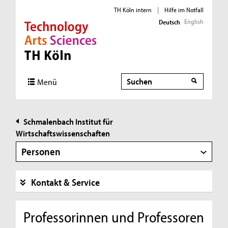
TH Köln intern
|
Hilfe im Notfall
English
Deutsch
Direkt zur Hauptnavigation
Direkt zur Subnavigation
Direkt zum Inhalt
Direkt zum Fußbereich
Suche
Suche
Menü
Schmalenbach Institut für
Wirtschaftswissenschaften
Personen
Kontakt & Service
Professorinnen und Professoren