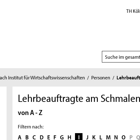
TH Köl
Suchbereich
wählen
h Institut für Wirtschaftswissenschaften
/
Personen
/
Lehrbeauft
Lehrbeauftragte am Schmalenb
von A - Z
Filtern nach:
A
B
C
D
E
F
G
H
I
J
K
L
M
N
O
P