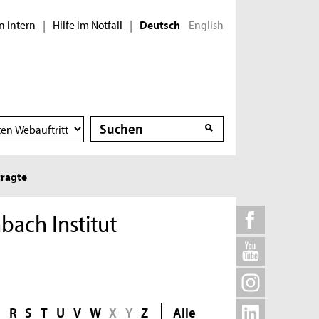
n intern
Hilfe im Notfall
English
|
|
Deutsch
Suche
Suche
ragte
ach Institut
Q
R
S
T
U
V
W
X
Y
Z
Alle