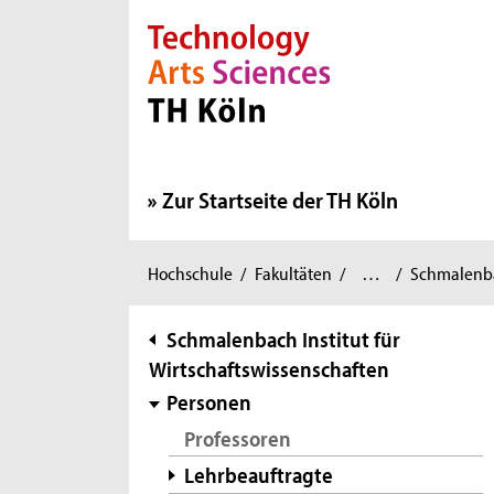
Direkt zur Hauptnavigation
Direkt zur Subnavigation
Direkt zum Inhalt
Direkt zum Fußbereich
Zur Startseite der TH Köln
Wirtschafts-
Sie
Hochschule
/
Fakultäten
/
…
/
Schmalenbac
und
sind
Rechtswissenschaften
/
hier:
Subnavigation
Schmalenbach Institut für
Wirtschaftswissenschaften
Personen
Professoren
Lehrbeauftragte