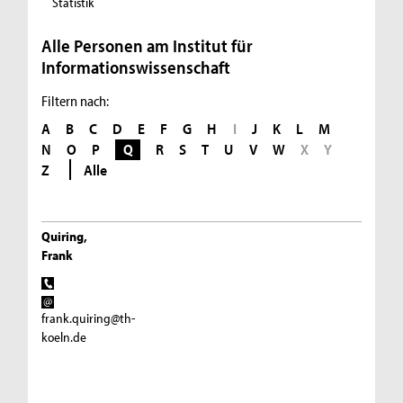
Statistik
Alle Personen am Institut für
Informationswissenschaft
Filtern nach:
A
B
C
D
E
F
G
H
I
J
K
L
M
N
O
P
Q
R
S
T
U
V
W
X
Y
Z
Alle
Quiring,
Frank
frank.quiring@th-
koeln.de