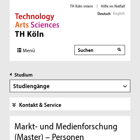
TH Köln intern
|
Hilfe im Notfall
English
Deutsch
Direkt zur Hauptnavigation
Direkt zur Subnavigation
Direkt zum Inhalt
Direkt zum Fußbereich
Suche
Menü
Studium
Studiengänge
Kontakt & Service
Markt- und Medienforschung
(Master) – Personen