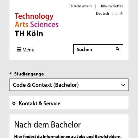
TH Köln intern
|
Hilfe im Notfall
English
Deutsch
Direkt zur Hauptnavigation
Direkt zur Subnavigation
Direkt zum Inhalt
Direkt zum Fußbereich
Suche
Menü
Studiengänge
Code & Context (Bachelor)
Kontakt & Service
Nach dem Bachelor
Hier findest du Informationen zu Jobs und Berufsfeldern,