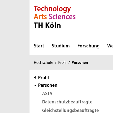
Direkt zur Hauptnavigation
Direkt zur Subnavigation
Direkt zum Inhalt
Direkt zum Fußbereich
Start
Studium
Forschung
We
Sie
Hochschule
/
Profil
/
Personen
sind
hier:
Subnavigation
Profil
Personen
AStA
Datenschutzbeauftragte
Gleichstellungsbeauftragte