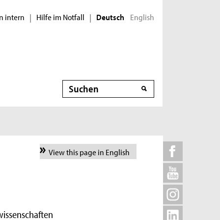
n intern
Hilfe im Notfall
English
|
|
Deutsch
Suche
View this page in English
wissenschaften