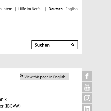
n intern
Hilfe im Notfall
English
|
|
Deutsch
Suche
View this page in English
hnik
sser (IBGVW)