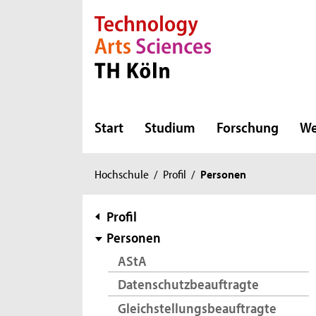
Direkt zur Hauptnavigation
Direkt zur Subnavigation
Direkt zum Inhalt
Direkt zum Fußbereich
Start
Studium
Forschung
We
Sie
Hochschule
/
Profil
/
Personen
sind
hier:
Subnavigation
Profil
Personen
AStA
Datenschutzbeauftragte
Gleichstellungsbeauftragte