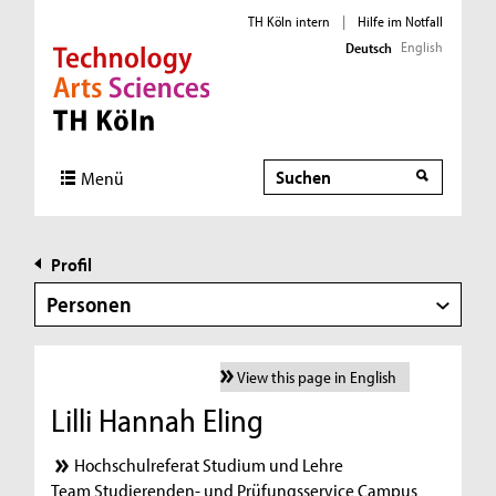
TH Köln intern
|
Hilfe im Notfall
English
Deutsch
Direkt zur Hauptnavigation
Direkt zur Subnavigation
Direkt zum Inhalt
Direkt zum Fußbereich
Suche
Menü
Profil
Personen
View this page in English
Lilli Hannah Eling
Hochschulreferat Studium und Lehre
Team Studierenden- und Prüfungsservice Campus