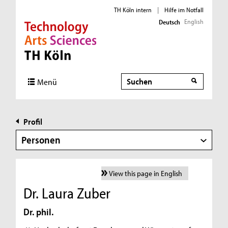
TH Köln intern
|
Hilfe im Notfall
English
Deutsch
Direkt zur Hauptnavigation
Direkt zur Subnavigation
Direkt zum Inhalt
Direkt zum Fußbereich
Suche
Menü
Profil
Personen
View this page in English
Dr. Laura Zuber
Dr. phil.