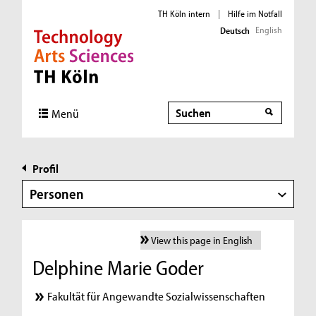
TH Köln intern
|
Hilfe im Notfall
English
Deutsch
Direkt zur Hauptnavigation
Direkt zur Subnavigation
Direkt zum Inhalt
Direkt zum Fußbereich
Suche
Menü
Profil
Personen
View this page in English
Delphine Marie Goder
Fakultät für Angewandte Sozialwissenschaften