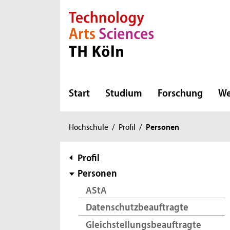
Direkt zur Hauptnavigation
Direkt zur Subnavigation
Direkt zum Inhalt
Direkt zum Fußbereich
Start
Studium
Forschung
We
Sie
Hochschule
/
Profil
/
Personen
sind
hier:
Subnavigation
Profil
Personen
AStA
Datenschutzbeauftragte
Gleichstellungsbeauftragte