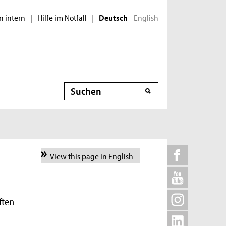
n intern
Hilfe im Notfall
English
|
|
Deutsch
Suche
View this page in English
ften