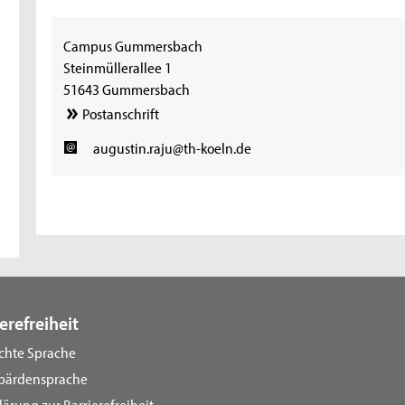
Campus Gummersbach
Steinmüllerallee 1
51643 Gummersbach
Postanschrift
augustin.raju@th-koeln.de
erefreiheit
ichte Sprache
bärdensprache
lärung zur Barrierefreiheit