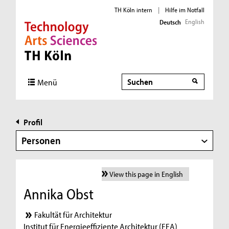
TH Köln intern
|
Hilfe im Notfall
English
Deutsch
Direkt zur Hauptnavigation
Direkt zur Subnavigation
Direkt zum Inhalt
Direkt zum Fußbereich
Suche
Menü
Profil
Personen
View this page in English
Annika Obst
Fakultät für Architektur
Institut für Energieeffiziente Architektur (EEA)