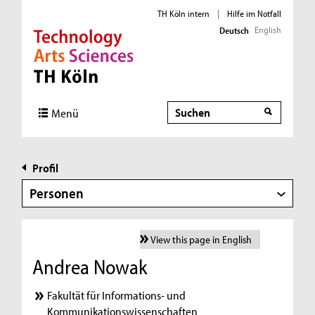
TH Köln intern
|
Hilfe im Notfall
English
Deutsch
Direkt zur Hauptnavigation
Direkt zur Subnavigation
Direkt zum Inhalt
Direkt zum Fußbereich
Suche
Menü
Profil
Personen
View this page in English
Andrea Nowak
Fakultät für Informations- und
Kommunikationswissenschaften