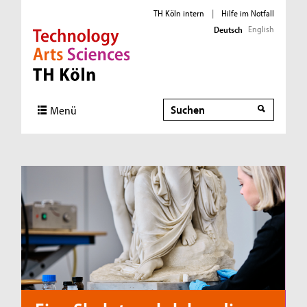
TH Köln intern
|
Hilfe im Notfall
English
Deutsch
Direkt zur Hauptnavigation
Direkt zum Inhalt
Direkt zum Fußbereich
Suche
Menü