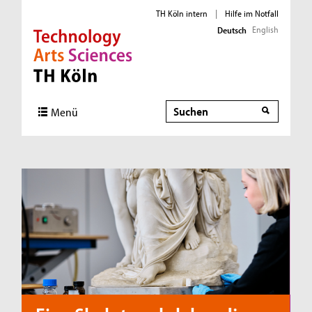
TH Köln intern
|
Hilfe im Notfall
English
Deutsch
Direkt zur Hauptnavigation
Direkt zum Inhalt
Direkt zum Fußbereich
Suche
Menü